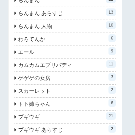
らんまん
13
らんまん あらすじ
10
らんまん 人物
6
わろてんか
9
エール
11
カムカムエブリバディ
3
ゲゲゲの女房
2
スカーレット
6
トト姉ちゃん
21
ブギウギ
2
ブギウギ あらすじ