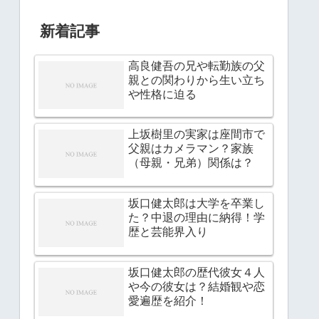
新着記事
高良健吾の兄や転勤族の父
親との関わりから生い立ち
や性格に迫る
上坂樹里の実家は座間市で
父親はカメラマン？家族
（母親・兄弟）関係は？
坂口健太郎は大学を卒業し
た？中退の理由に納得！学
歴と芸能界入り
坂口健太郎の歴代彼女４人
や今の彼女は？結婚観や恋
愛遍歴を紹介！