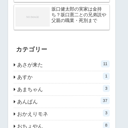
坂口健太郎の実家は金持
ち？坂口憲二との兄弟説や
父親の職業・死別まで
カテゴリー
11
あさが来た
1
あすか
3
あまちゃん
37
あんぱん
3
おかえりモネ
8
おちょやん