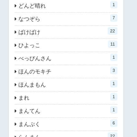
1
どんど晴れ
7
なつぞら
22
ばけばけ
11
ひよっこ
1
べっぴんさん
3
ほんのモキチ
1
ほんまもん
1
まれ
1
まんてん
6
まんぷく
22