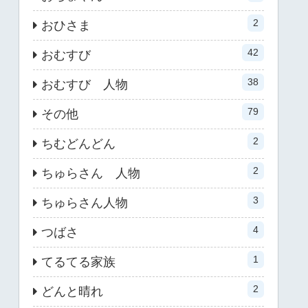
2
おひさま
42
おむすび
38
おむすび 人物
79
その他
2
ちむどんどん
2
ちゅらさん 人物
3
ちゅらさん人物
4
つばさ
1
てるてる家族
2
どんと晴れ