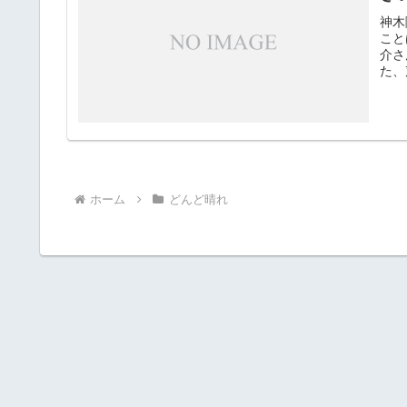
神木
こと
介さ
た、
ホーム
どんど晴れ