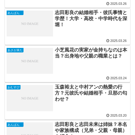
2025.03.26
志田彩良の結婚相手・彼氏事情と
あんぱん
学歴！大学・高校・中学時代を深
堀！
2025.03.26
小芝風花の実家が金持ちなのは本
あさが来た
当？出身地や父親の職業とは？
2025.03.24
玉森裕太と中村アンの熱愛の行
おむすび
方？元彼氏や結婚相手・旦那の匂
わせ？
2025.03.20
志田彩良と志田未来は姉妹？本名
あんぱん
や家族構成（兄弟・父親・母親）