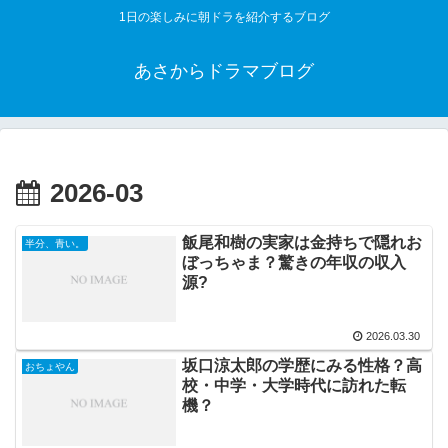
1日の楽しみに朝ドラを紹介するブログ
あさからドラマブログ
2026-03
飯尾和樹の実家は金持ちで隠れお
半分、青い。
ぼっちゃま？驚きの年収の収入
源?
2026.03.30
坂口涼太郎の学歴にみる性格？高
おちょやん
校・中学・大学時代に訪れた転
機？