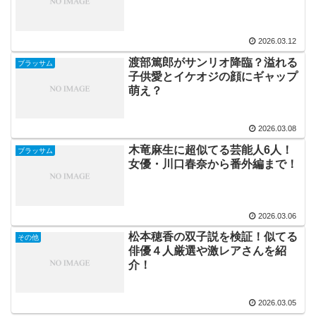
2026.03.12
渡部篤郎がサンリオ降臨？溢れる
ブラッサム
子供愛とイケオジの顔にギャップ
萌え？
2026.03.08
木竜麻生に超似てる芸能人6人！
ブラッサム
女優・川口春奈から番外編まで！
2026.03.06
松本穂香の双子説を検証！似てる
その他
俳優４人厳選や激レアさんを紹
介！
2026.03.05