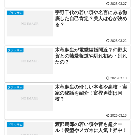
2026.03.27
宇野千代の若い頃や名言にみる徹
ブラッサム
底した自己肯定？美人は心が決め
る？
2026.03.22
木竜麻生が電撃結婚間近？仲野太
ブラッサム
賀との熱愛報道や馴れ初め・別れ
たの？
2026.03.19
木竜麻生の珍しい本名や高校・実
ブラッサム
家の秘話を紹介！富樫勇樹は同
校？
2026.03.13
渡部篤郎の若い頃や昔も超クー
ブラッサム
ル！髪型やメガネに人気上昇中！