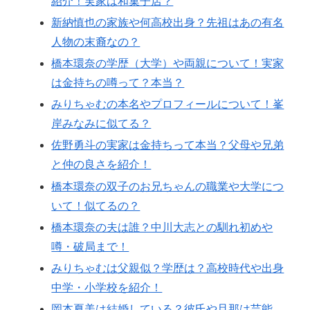
紹介！実家は和菓子店？
新納慎也の家族や何高校出身？先祖はあの有名
人物の末裔なの？
橋本環奈の学歴（大学）や両親について！実家
は金持ちの噂って？本当？
みりちゃむの本名やプロフィールについて！峯
岸みなみに似てる？
佐野勇斗の実家は金持ちって本当？父母や兄弟
と仲の良さを紹介！
橋本環奈の双子のお兄ちゃんの職業や大学につ
いて！似てるの？
橋本環奈の夫は誰？中川大志との馴れ初めや
噂・破局まで！
みりちゃむは父親似？学歴は？高校時代や出身
中学・小学校を紹介！
岡本夏美は結婚している？彼氏や旦那は芸能