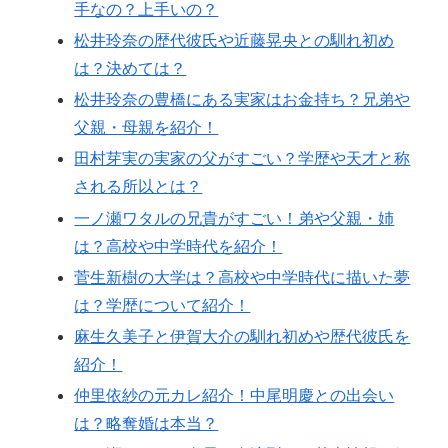
手なの？上手いの？
松井玲奈の歴代彼氏や近藤晃央との馴れ初め
は？決めては？
松井玲奈の豊橋にある実家はお金持ち？兄弟や
父親・母親を紹介！
田村芽実の実家の父がすごい？学歴や天才と称
される所以とは？
一ノ瀬ワタルの兄貴がすごい！弟や父親・姉
は？高校や中学時代を紹介！
菅生新樹の大学は？高校や中学時代に描いた夢
は？学歴について紹介！
麻生久美子と伊賀大介の馴れ初めや歴代彼氏を
紹介！
仲里依紗の元カレ紹介！中尾明慶との出会い
は？略奪婚は本当？