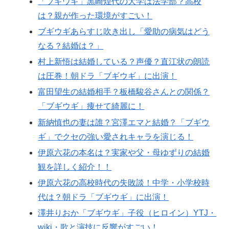
「ブギウギ」黒崎煌代の大学は法学部？高校
は？親が作った環境がすごい！
ブギウギあらすじ吹き出し「愛助の病気はどう
なる？結婚は？」
村上新悟は結婚している？声優？直江状の朗読
は圧巻！朝ドラ「ブギウギ」に出演！
富田望生の結婚相手？板橋駿谷さんとの関係？
「ブギウギ」痩せて綺麗に！
新納慎也の妻は誰？宮澤エマと結婚？「ブギウ
ギ」でクセの強い愛されキャラを演じる！
伊原六花の本名は？実家や父・母ゆずりの結婚
観を詳しく紹介！！
伊原六花の高校時代の失敗談！中学・小学校時
代は？朝ドラ「ブギウギ」に出演！
澤井りおか「ブギウギ」子役（ヒロイン）YTJ・
wiki・歌と演技に反響がすごい！