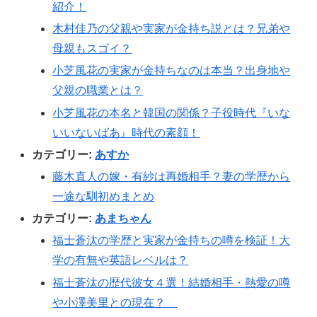
紹介！
木村佳乃の父親や実家が金持ち説とは？兄弟や
母親もスゴイ？
小芝風花の実家が金持ちなのは本当？出身地や
父親の職業とは？
小芝風花の本名と韓国の関係？子役時代『いな
いいないばあ』時代の素顔！
カテゴリー:
あすか
藤木直人の嫁・有紗は再婚相手？妻の学歴から
一途な馴初めまとめ
カテゴリー:
あまちゃん
福士蒼汰の学歴と実家が金持ちの噂を検証！大
学の有無や英語レベルは？
福士蒼汰の歴代彼女４選！結婚相手・熱愛の噂
や小澤美里との現在？