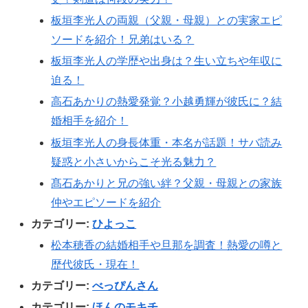
板垣李光人の両親（父親・母親）との実家エピ
ソードを紹介！兄弟はいる？
板垣李光人の学歴や出身は？生い立ちや年収に
迫る！
高石あかりの熱愛発覚？小越勇輝が彼氏に？結
婚相手を紹介！
板垣李光人の身長体重・本名が話題！サバ読み
疑惑と小さいからこそ光る魅力？
髙石あかりと兄の強い絆？父親・母親との家族
仲やエピソードを紹介
カテゴリー:
ひよっこ
松本穂香の結婚相手や旦那を調査！熱愛の噂と
歴代彼氏・現在！
カテゴリー:
べっぴんさん
カテゴリー:
ほんのモキチ