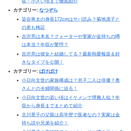
収・小さい頃まで徹底紹介
カテゴリー:
なつぞら
染谷将太の身長172cmはサバ読み？菊地凛子と
の差も検証
吉沢亮は本名？クォーターや実家が金持ちの噂
は本当？年収が驚愕？
吉沢亮は彼女と結婚してる？最新熱愛報道＆好
きなタイプを公開！
カテゴリー:
ばけばけ
小日向文世の家族構成は？息子二人は俳優？奥
さんとの夫婦関係に迫る！
小日向文世の若い頃はイケメンで堺雅人似？年
収から身長までまとめて紹介
北川景子の父親は高学歴で医者なの？実家は金
持ち説や兄弟を紹介！