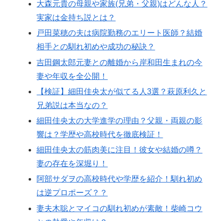
大森元貴の母親や家族(兄弟・父親)はどんな人？
実家は金持ち説とは？
戸田菜穂の夫は病院勤務のエリート医師？結婚
相手との馴れ初めや成功の秘訣？
吉田鋼太郎元妻との離婚から岸和田生まれの今
妻や年収を全公開！
【検証】細田佳央太が似てる人3選？萩原利久と
兄弟説は本当なの？
細田佳央太の大学進学の理由？父親・両親の影
響は？学歴や高校時代を徹底検証！
細田佳央太の筋肉美に注目！彼女や結婚の噂？
妻の存在を深堀り！
阿部サダヲの高校時代や学歴を紹介！馴れ初め
は逆プロポーズ？？
妻夫木聡とマイコの馴れ初めが素敵！柴崎コウ