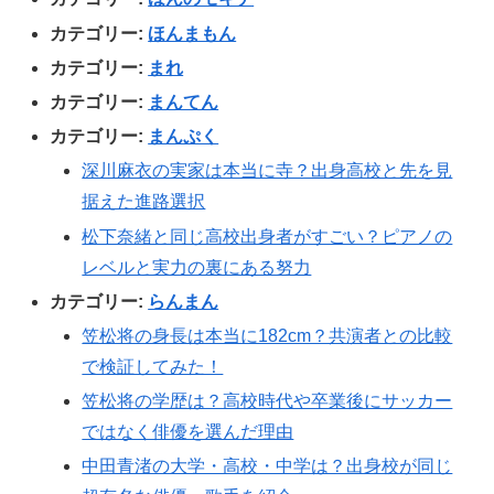
カテゴリー:
ほんまもん
カテゴリー:
まれ
カテゴリー:
まんてん
カテゴリー:
まんぷく
深川麻衣の実家は本当に寺？出身高校と先を見
据えた進路選択
松下奈緒と同じ高校出身者がすごい？ピアノの
レベルと実力の裏にある努力
カテゴリー:
らんまん
笠松将の身長は本当に182cm？共演者との比較
で検証してみた！
笠松将の学歴は？高校時代や卒業後にサッカー
ではなく俳優を選んだ理由
中田青渚の大学・高校・中学は？出身校が同じ