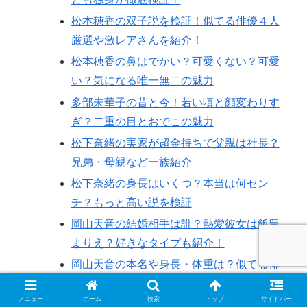
松本穂香の双子説を検証！似てる俳優４人
厳選や激レアさんを紹介！
松本穂香の鼻はでかい？可愛くない？可愛
い？気になる唯一無二の魅力
多部未華子の昔と今！若い頃と顔変わりす
ぎ？二重の目とおでこの魅力
松下奈緒の実家が超金持ちで父親は社長？
兄弟・母親など一族紹介
松下奈緒の身長はいくつ？本当は何セン
チ？もっと高い説を検証
岡山天音の結婚相手は誰？熱愛彼女は飯豊
まりえ？好きなタイプも紹介！
岡山天音の本名や身長・体重は？似てる俳
優は誰？かわいい？かっこいい？
メニュー
ホーム
検索
トップ
サイドバー
岡山天音の父は有名は本当？実家や母ゆづ