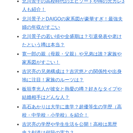
北川景子の高校時代のエピソードや噂の元カレ3
人も紹介！
北川景子とDAIGOの家系図が豪華すぎ！最強夫
婦の年収がすごい
北川景子の若い頃や全盛期は？引退発表や老け
たという噂は本当？
寛一郎の親（母親・父親）や兄弟は誰？家族や
家系図がすごい！
吉沢亮の兄弟構成は？吉沢悠との関係性や出身
地に注目！家族のルーツは？
板垣李光人が彼女と熱愛の噂？好きなタイプや
結婚相手はどんな人？
高石あかりは大学に進学？超優等生の学歴（高
校・中学校・小学校）を紹介！
吉沢亮の学歴や学生生活を公開！高校は黒歴
史？剣道は何段の実力？