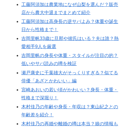
工藤阿須加は農業地になぜ山梨を選んだ？販売
店から農大中退までまとめて紹介
工藤阿須加は高身長の逆サバよみ？体重や誕生
日から性格まで！
吉岡里帆33歳に旦那や彼氏はいる？夫は誰？熱
愛相手9人を厳選
吉岡里帆の身長や体重・スタイルが注目の的？
低いやサバ読みの噂を検証
瀬戸康史に千葉雄大がそっくりすぎる？似てる
俳優「あざとかわいい」編
宮崎あおいの若い頃がかわいい？身長・体重・
性格まで深堀り！
木村佳乃の年齢や身長・年収は？東山紀之との
年齢差を紹介！
木村佳乃の再婚や離婚の噂は本当？娘の情報も