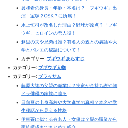
翼和希の身長・年齢・本名は？「ブギウギ」出
演！宝塚？OSK？に所属！
水上恒司が改名した理由？野球が原点？「ブギ
ウギ」ヒロインの恋人役！
趣里の夫や兄弟は誰？有名人の親との裏話や大
学とバレエの秘話について！
カテゴリー:
ブギウギ あらすじ
カテゴリー:
ブギウギ人物
カテゴリー:
ブラッサム
藤原大祐の父親の職業は？実家が金持ち説や朝
ドラ俳優の家族に迫る
日向亘の出身高校や大学進学の真相？本名や学
生秘話から見える性格
伊東蒼に似てる有名人・女優は？親の職業から
家族構成までまとめて紹介