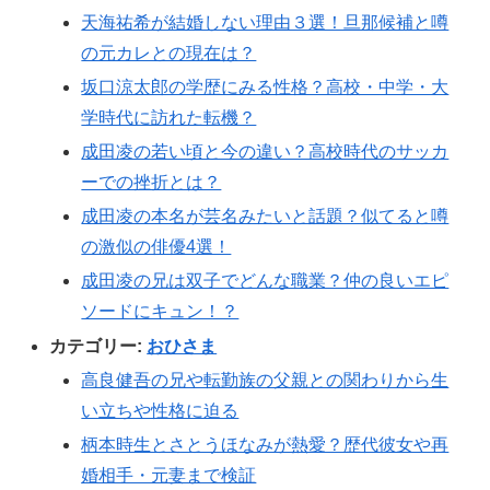
天海祐希が結婚しない理由３選！旦那候補と噂
の元カレとの現在は？
坂口涼太郎の学歴にみる性格？高校・中学・大
学時代に訪れた転機？
成田凌の若い頃と今の違い？高校時代のサッカ
ーでの挫折とは？
成田凌の本名が芸名みたいと話題？似てると噂
の激似の俳優4選！
成田凌の兄は双子でどんな職業？仲の良いエピ
ソードにキュン！？
カテゴリー:
おひさま
高良健吾の兄や転勤族の父親との関わりから生
い立ちや性格に迫る
柄本時生とさとうほなみが熱愛？歴代彼女や再
婚相手・元妻まで検証