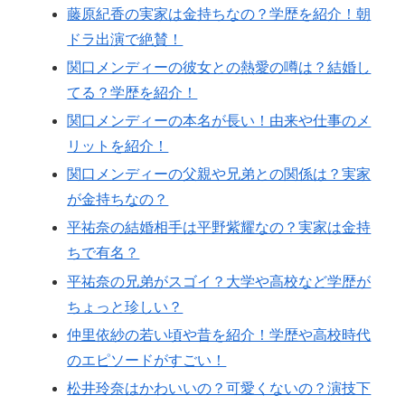
藤原紀香の実家は金持ちなの？学歴を紹介！朝
ドラ出演で絶賛！
関口メンディーの彼女との熱愛の噂は？結婚し
てる？学歴を紹介！
関口メンディーの本名が長い！由来や仕事のメ
リットを紹介！
関口メンディーの父親や兄弟との関係は？実家
が金持ちなの？
平祐奈の結婚相手は平野紫耀なの？実家は金持
ちで有名？
平祐奈の兄弟がスゴイ？大学や高校など学歴が
ちょっと珍しい？
仲里依紗の若い頃や昔を紹介！学歴や高校時代
のエピソードがすごい！
松井玲奈はかわいいの？可愛くないの？演技下