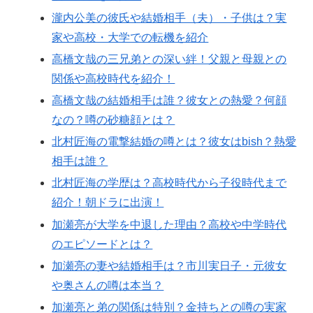
瀧内公美の彼氏や結婚相手（夫）・子供は？実
家や高校・大学での転機を紹介
高橋文哉の三兄弟との深い絆！父親と母親との
関係や高校時代を紹介！
高橋文哉の結婚相手は誰？彼女との熱愛？何顔
なの？噂の砂糖顔とは？
北村匠海の電撃結婚の噂とは？彼女はbish？熱愛
相手は誰？
北村匠海の学歴は？高校時代から子役時代まで
紹介！朝ドラに出演！
加瀬亮が大学を中退した理由？高校や中学時代
のエピソードとは？
加瀬亮の妻や結婚相手は？市川実日子・元彼女
や奥さんの噂は本当？
加瀬亮と弟の関係は特別？金持ちとの噂の実家