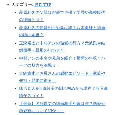
カテゴリー:
おむすび
萩原利久の父親は俳優で声優？学歴や高校時代
の後悔とは？
萩原利久の熱愛相手や妻は誰？八木勇征と結婚
の噂は本当？
玉森裕太と中村アンの熱愛の行方？元彼氏や結
婚相手・旦那の匂わせ？
中村アンの本名や兄弟を紹介！驚愕の年収？ハ
ーフの魅力を深堀り！
犬飼貴丈とお母さんの感動エピソード！家族や
先祖・兄弟に迫る！
緒形直人&仙道敦子の馴れ初めから現在？収入事
情がスゴイ！
【最新】犬飼貴丈の結婚相手や嫁は誰？熱愛や
恋愛観について紹介！！