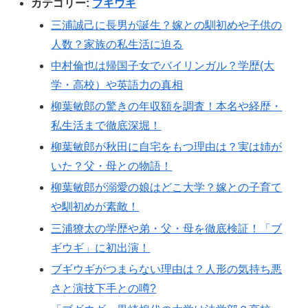
カテゴリー:
ブギウギ
三浦誠己に長男が誕生？嫁との馴初めや子供の
人数？家族の私生活に迫る
中村倫也は帰国子女でバイリンガル？学歴(大
学・高校）や英語力の真相
柳葉敏郎の驚きの年収額を調査！本名や経歴・
私生活まで徹底深堀！
柳葉敏郎が秋田に自宅をもつ理由は？実は姉が
いた？父・母との物語！
柳葉敏郎が溺愛の娘はどこ大学？嫁との子育て
や馴初めが素敵！
三浦獠太の学歴や弟・父・母を徹底検証！「ブ
ギウギ」に初出演！
ブギウギがつまらない理由は？人形の気持ち悪
さと演技下手との噂?