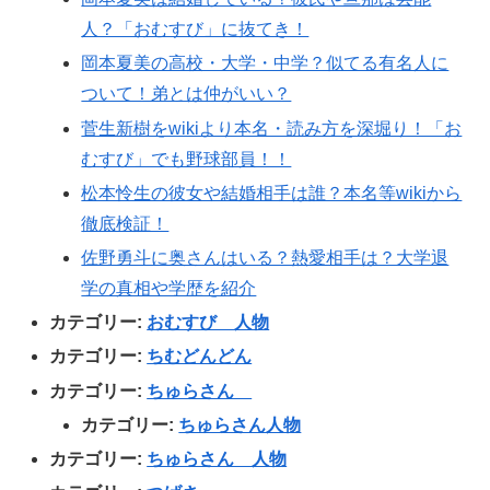
人？「おむすび」に抜てき！
岡本夏美の高校・大学・中学？似てる有名人に
ついて！弟とは仲がいい？
菅生新樹をwikiより本名・読み方を深堀り！「お
むすび」でも野球部員！！
松本怜生の彼女や結婚相手は誰？本名等wikiから
徹底検証！
佐野勇斗に奥さんはいる？熱愛相手は？大学退
学の真相や学歴を紹介
カテゴリー:
おむすび 人物
カテゴリー:
ちむどんどん
カテゴリー:
ちゅらさん
カテゴリー:
ちゅらさん人物
カテゴリー:
ちゅらさん 人物