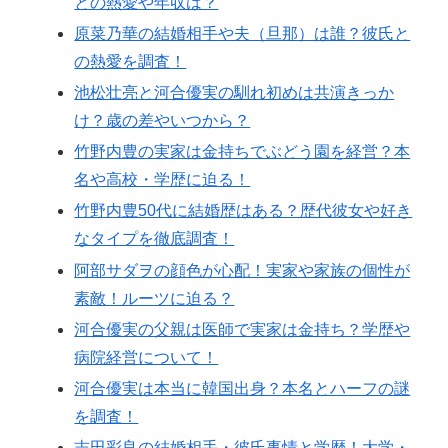
との熱愛や年収は？
原菜乃華の結婚相手や夫（旦那）は誰？彼氏と
の熱愛を調査！
池松壮亮と河合優実の馴れ初めは共演きっか
け？歳の差やいつから？
竹野内豊の実家は金持ちでぶどう園を経営？本
名や高校・学歴に迫る！
竹野内豊50代に結婚歴はある？歴代彼女や好き
なタイプを徹底調査！
阿部サダヲの顔色が心配！実家や家族の個性が
素敵！ルーツに迫る？
河合優実の父親は医師で実家は金持ち？学歴や
病院経営について！
河合優実は本当に韓国出身？本名とハーフの謎
を調査！
志田彩良の結婚相手・彼氏事情と学歴！大学・