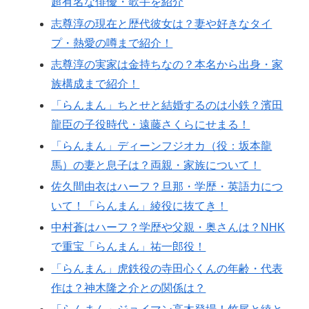
超有名な俳優・歌手を紹介
志尊淳の現在と歴代彼女は？妻や好きなタイ
プ・熱愛の噂まで紹介！
志尊淳の実家は金持ちなの？本名から出身・家
族構成まで紹介！
「らんまん」ちとせと結婚するのは小鉄？濱田
龍臣の子役時代・遠藤さくらにせまる！
「らんまん」ディーンフジオカ（役：坂本龍
馬）の妻と息子は？両親・家族について！
佐久間由衣はハーフ？旦那・学歴・英語力につ
いて！「らんまん」綾役に抜てき！
中村蒼はハーフ？学歴や父親・奥さんは？NHK
で重宝「らんまん」祐一郎役！
「らんまん」虎鉄役の寺田心くんの年齢・代表
作は？神木隆之介との関係は？