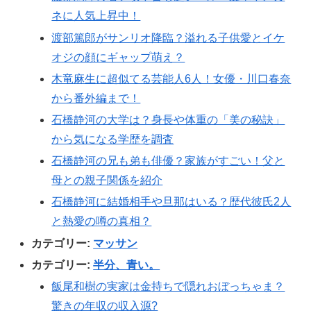
ネに人気上昇中！
渡部篤郎がサンリオ降臨？溢れる子供愛とイケ
オジの顔にギャップ萌え？
木竜麻生に超似てる芸能人6人！女優・川口春奈
から番外編まで！
石橋静河の大学は？身長や体重の「美の秘訣」
から気になる学歴を調査
石橋静河の兄も弟も俳優？家族がすごい！父と
母との親子関係を紹介
石橋静河に結婚相手や旦那はいる？歴代彼氏2人
と熱愛の噂の真相？
カテゴリー:
マッサン
カテゴリー:
半分、青い。
飯尾和樹の実家は金持ちで隠れおぼっちゃま？
驚きの年収の収入源?