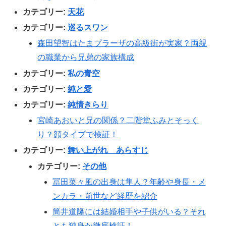
カテゴリー:
天花
カテゴリー:
巡るスワン
森田望智はたまプラーザの高級街が実家？両親
の職業から兄弟の家族構成
カテゴリー:
私の青空
カテゴリー:
純と愛
カテゴリー:
純情きらり
宮崎あおいと兄の関係？二階堂ふみとそっく
り？顔タイプで検証！
カテゴリー:
舞い上がれ あらすじ
カテゴリー:
その他
冨田菜々風の出身は隼人？年齢や身長・メ
ンカラ・前世など経歴を紹介
筒井道隆には結婚相手や子供がいる？それ
とも独身か徹底検証！