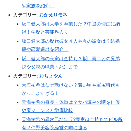
や家族を紹介！
カテゴリー:
おかえりモネ
坂口健太郎は大学を卒業した？中退の理由に納
得！学歴と芸能界入り
坂口健太郎の歴代彼女４人や今の彼女は？結婚
観や恋愛遍歴を紹介！
坂口健太郎の実家は金持ち？坂口憲二との兄弟
説や父親の職業・死別まで
カテゴリー:
おちょやん
天海祐希はなぜ老けない？若い頃や宝塚時代も
かっこよすぎる！
天海祐希の身長・体重は？サバ読みの噂を俳優
や宝ジェンヌと徹底比較
天海祐希の異次元な年収?実家は金持ちでビル所
有？仲野美容院経営の噂に迫る