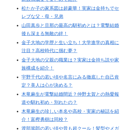
松たか子の家系図は超豪華！実家は金持ちでセ
レブな父・母・兄弟
山田真歩と旦那の最高の馴初めとは？電撃結婚
後も深まる無敵の絆！
金子大地の学歴と生い立ち！大学進学の真相に
注目？高校時代に掴む夢？
金子大地の父親の職業は？実家は金持ち説や家
族構成を紹介！
宇野千代の若い頃や名言にみる徹底した自己肯
定？美人は心が決める？
木竜麻生が電撃結婚間近？仲野太賀との熱愛報
道や馴れ初め・別れたの？
木竜麻生の珍しい本名や高校・実家の秘話を紹
介！富樫勇樹は同校？
渡部篤郎の若い頃や昔も超クール！髪型やメガ