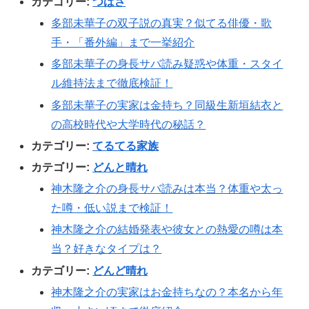
カテゴリー:
つばさ
多部未華子の双子説の真実？似てる俳優・歌
手・「番外編」まで一挙紹介
多部未華子の身長サバ読み疑惑や体重・スタイ
ル維持法まで徹底検証！
多部未華子の実家は金持ち？同級生新垣結衣と
の高校時代や大学時代の秘話？
カテゴリー:
てるてる家族
カテゴリー:
どんと晴れ
神木隆之介の身長サバ読みは本当？体重や太っ
た噂・低い説まで検証！
神木隆之介の結婚発表や彼女との熱愛の噂は本
当？好きなタイプは？
カテゴリー:
どんど晴れ
神木隆之介の実家はお金持ちなの？本名から年