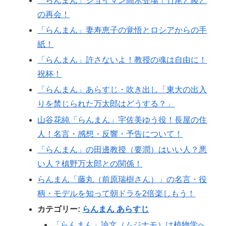
「らんまん」ジョイマン高木登場！竹尾と綾と
の再会！
「らんまん」妻寿恵子の覚悟とロシアからの手
紙！
「らんまん」許さないよ！教授の魂は自由に！
祝杯！
「らんまん」あらすじ・吹き出し「東大の出入
りを禁じられた万太郎はどうする？」
山谷花純「らんまん」宇佐美ゆう役！長屋の住
人！名言・感想・反響・予告について！
「らんまん」の田邊教授（要潤）はいい人？悪
い人？槙野万太郎との関係！
らんまん「藤丸（前原瑞樹さん）」の名言・役
柄・モデルを知って朝ドラを2倍楽しもう！
カテゴリー:
らんまん あらすじ
「らんまん」論文（ムジナモ）は植物学へ