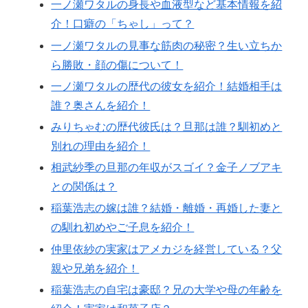
一ノ瀬ワタルの身長や血液型など基本情報を紹
介！口癖の「ちゃし」って？
一ノ瀬ワタルの見事な筋肉の秘密？生い立ちか
ら勝敗・顔の傷について！
一ノ瀬ワタルの歴代の彼女を紹介！結婚相手は
誰？奥さんを紹介！
みりちゃむの歴代彼氏は？旦那は誰？馴初めと
別れの理由を紹介！
相武紗季の旦那の年収がスゴイ？金子ノブアキ
との関係は？
稲葉浩志の嫁は誰？結婚・離婚・再婚した妻と
の馴れ初めやご子息を紹介！
仲里依紗の実家はアメカジを経営している？父
親や兄弟を紹介！
稲葉浩志の自宅は豪邸？兄の大学や母の年齢を