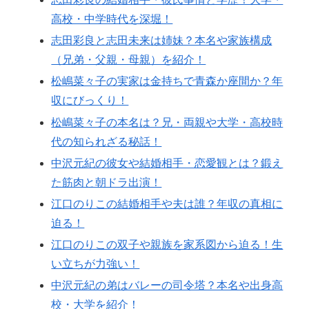
高校・中学時代を深堀！
志田彩良と志田未来は姉妹？本名や家族構成
（兄弟・父親・母親）を紹介！
松嶋菜々子の実家は金持ちで青森か座間か？年
収にびっくり！
松嶋菜々子の本名は？兄・両親や大学・高校時
代の知られざる秘話！
中沢元紀の彼女や結婚相手・恋愛観とは？鍛え
た筋肉と朝ドラ出演！
江口のりこの結婚相手や夫は誰？年収の真相に
迫る！
江口のりこの双子や親族を家系図から迫る！生
い立ちが力強い！
中沢元紀の弟はバレーの司令塔？本名や出身高
校・大学を紹介！