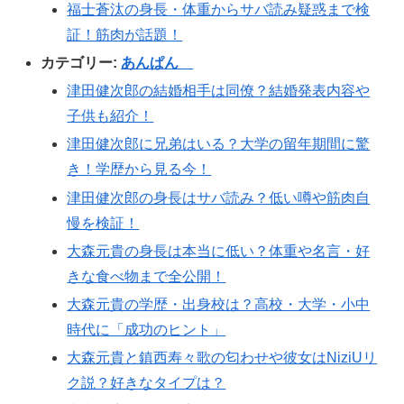
福士蒼汰の身長・体重からサバ読み疑惑まで検
証！筋肉が話題！
カテゴリー:
あんぱん
津田健次郎の結婚相手は同僚？結婚発表内容や
子供も紹介！
津田健次郎に兄弟はいる？大学の留年期間に驚
き！学歴から見る今！
津田健次郎の身長はサバ読み？低い噂や筋肉自
慢を検証！
大森元貴の身長は本当に低い？体重や名言・好
きな食べ物まで全公開！
大森元貴の学歴・出身校は？高校・大学・小中
時代に「成功のヒント」
大森元貴と鎮西寿々歌の匂わせや彼女はNiziUリ
ク説？好きなタイプは？