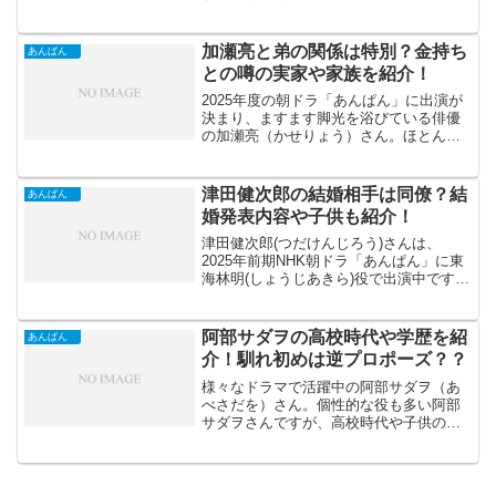
ったよという方も多いでしょうか。個人
的にはヤンキーの役とオタクの役という
真逆の2人を演じた「伝説の頭 翔」の高
加瀬亮と弟の関係は特別？金持ち
あんぱん
橋文哉さんが好きでした。...
との噂の実家や家族を紹介！
2025年度の朝ドラ「あんぱん」に出演が
決まり、ますます脚光を浴びている俳優
の加瀬亮（かせりょう）さん。ほとんど
の人は戸田恵梨香（とだえりか）さんと
W主演を飾ったドラマ「SPEC」を代表作
に選ぶんではないでしょうか。二人の掛
津田健次郎の結婚相手は同僚？結
あんぱん
け合いがばっちり...
婚発表内容や子供も紹介！
津田健次郎(つだけんじろう)さんは、
2025年前期NHK朝ドラ「あんぱん」に東
海林明(しょうじあきら)役で出演中です。
人間味のある演技が、とても素敵な俳優
さんであり声優さんでもあります。ま
た、津田健次郎さんが鬼滅の刃の声優を
阿部サダヲの高校時代や学歴を紹
あんぱん
している噂があり...
介！馴れ初めは逆プロポーズ？？
様々なドラマで活躍中の阿部サダヲ（あ
べさだを）さん。個性的な役も多い阿部
サダヲさんですが、高校時代や子供の頃
はどんな子供だったのでしょうか？ま
た、阿部サダヲさんは結婚しています
が、奥さんとの馴れ初めはどんなものだ
ったのかをご紹介します。意外...