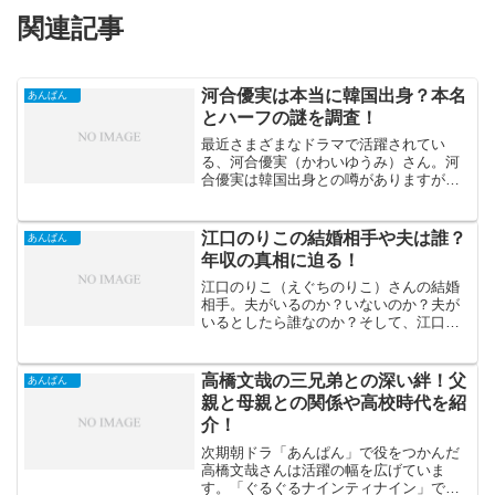
関連記事
河合優実は本当に韓国出身？本名
あんぱん
とハーフの謎を調査！
最近さまざまなドラマで活躍されてい
る、河合優実（かわいゆうみ）さん。河
合優実は韓国出身との噂がありますが、
それは本当なのでしょうか。その噂と合
わせて、河合優実さんはハーフなのか名
前は本名なのかも詳しくお伝えします。
江口のりこの結婚相手や夫は誰？
あんぱん
真相に迫っていきましょう。
年収の真相に迫る！
江口のりこ（えぐちのりこ）さんの結婚
相手。夫がいるのか？いないのか？夫が
いるとしたら誰なのか？そして、江口の
りこさんの赤裸々な年収の内訳。芸能人
という夢のある職業で、なかなかプライ
ベートを明かしていないからこそ、気に
高橋文哉の三兄弟との深い絆！父
あんぱん
なっている人が多いようで...
親と母親との関係や高校時代を紹
介！
次期朝ドラ「あんぱん」で役をつかんだ
高橋文哉さんは活躍の幅を広げていま
す。「ぐるぐるナインティナイン」で知