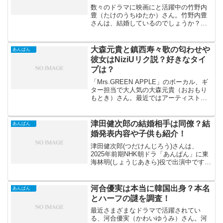
数々のドラマに映画にと活躍中の竹野内
豊（たけのうちゆたか）さん。竹野内豊
さんは、結婚しているのでしょうか？歴
代の彼女やどんなタイプの女性が好みな
のかを、詳しくお伝えします。どのよう
な恋愛遍歴をお持ちなのでしょうか。彼
大森元貴と鎮西寿々歌の匂わせや
あんぱん
の人生に迫っていきましょ...
彼女はNiziUリク説？好きなタイ
プは？
「Mrs.GREEN APPLE」のボーカル、ギ
ター担当で大人気の大森元貴（おおもり
もとき）さん。最近ではアーティストに
加えて、映画やドラマで俳優としても活
躍されています。現在、放送中の朝ドラ
「あんぱん」では、作曲家のいせたくや
津田健次郎の結婚相手は同僚？結
あんぱん
役で出演して...
婚発表内容や子供も紹介！
津田健次郎(つだけんじろう)さんは、
2025年前期NHK朝ドラ「あんぱん」に東
海林明(しょうじあきら)役で出演中です。
人間味のある演技が、とても素敵な俳優
さんであり声優さんでもあります。ま
た、津田健次郎さんが鬼滅の刃の声優を
河合優実は本当に韓国出身？本名
あんぱん
している噂があり...
とハーフの謎を調査！
最近さまざまなドラマで活躍されてい
る、河合優実（かわいゆうみ）さん。河