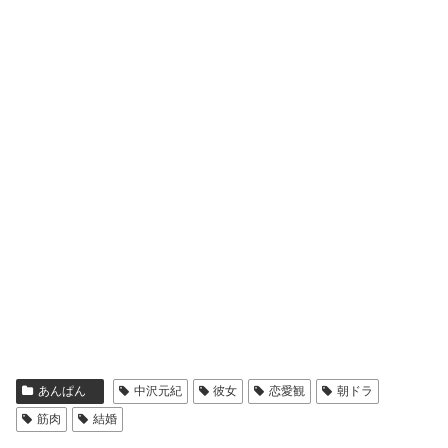
あんぱん
中沢元紀
彼女
恋愛観
朝ドラ
筋肉
結婚