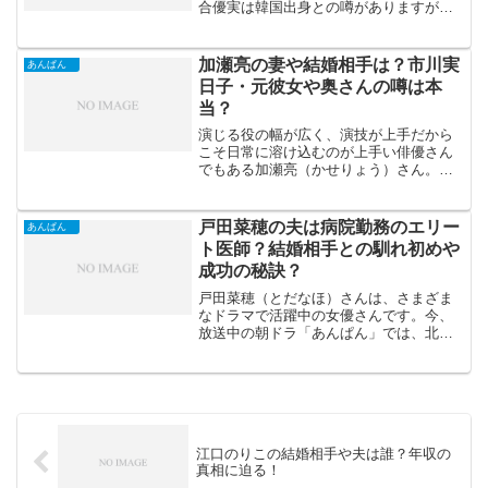
合優実は韓国出身との噂がありますが、
それは本当なのでしょうか。その噂と合
わせて、河合優実さんはハーフなのか名
前は本名なのかも詳しくお伝えします。
加瀬亮の妻や結婚相手は？市川実
あんぱん
真相に迫っていきましょう。
日子・元彼女や奥さんの噂は本
当？
演じる役の幅が広く、演技が上手だから
こそ日常に溶け込むのが上手い俳優さん
でもある加瀬亮（かせりょう）さん。女
性からの人気作品はドラマ「SPEC」、
男性からの人気作品は映画「アウトレイ
ジ」ではないでしょうか。2025年度前期
戸田菜穂の夫は病院勤務のエリー
あんぱん
の朝ドラ「あんぱん...
ト医師？結婚相手との馴れ初めや
成功の秘訣？
戸田菜穂（とだなほ）さんは、さまざま
なドラマで活躍中の女優さんです。今、
放送中の朝ドラ「あんぱん」では、北村
匠海さん演じる柳井嵩の叔母で育ての母
の柳井千代子役で出演しています。以前
も朝ドラ「なつぞら」でヒロイン広瀬す
ず（ひろせすず）さんの母...
江口のりこの結婚相手や夫は誰？年収の
真相に迫る！