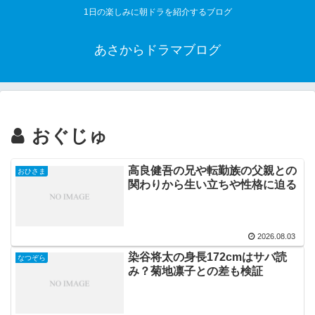
1日の楽しみに朝ドラを紹介するブログ
あさからドラマブログ
おぐじゅ
高良健吾の兄や転勤族の父親との
おひさま
関わりから生い立ちや性格に迫る
2026.08.03
染谷将太の身長172cmはサバ読
なつぞら
み？菊地凛子との差も検証