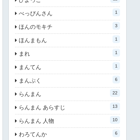
ひよっこ
1
べっぴんさん
3
ほんのモキチ
1
ほんまもん
1
まれ
1
まんてん
6
まんぷく
22
らんまん
13
らんまん あらすじ
10
らんまん 人物
6
わろてんか