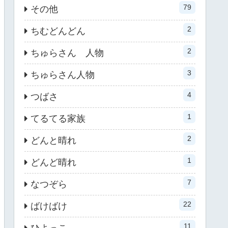
79
その他
2
ちむどんどん
2
ちゅらさん 人物
3
ちゅらさん人物
4
つばさ
1
てるてる家族
2
どんと晴れ
1
どんど晴れ
7
なつぞら
22
ばけばけ
11