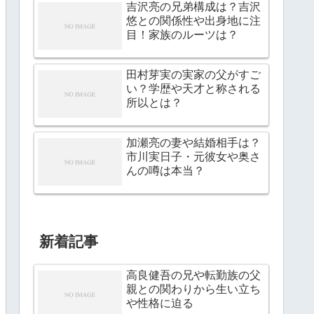
吉沢亮の兄弟構成は？吉沢
悠との関係性や出身地に注
目！家族のルーツは？
田村芽実の実家の父がすご
い？学歴や天才と称される
所以とは？
加瀬亮の妻や結婚相手は？
市川実日子・元彼女や奥さ
んの噂は本当？
新着記事
高良健吾の兄や転勤族の父
親との関わりから生い立ち
や性格に迫る