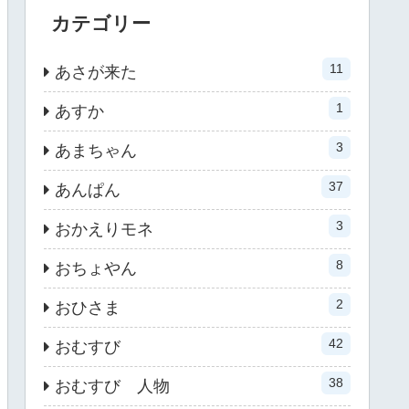
カテゴリー
11
あさが来た
1
あすか
3
あまちゃん
37
あんぱん
3
おかえりモネ
8
おちょやん
2
おひさま
42
おむすび
38
おむすび 人物