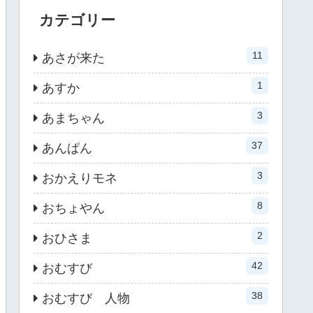
カテゴリー
11
あさが来た
1
あすか
3
あまちゃん
37
あんぱん
3
おかえりモネ
8
おちょやん
2
おひさま
42
おむすび
38
おむすび 人物