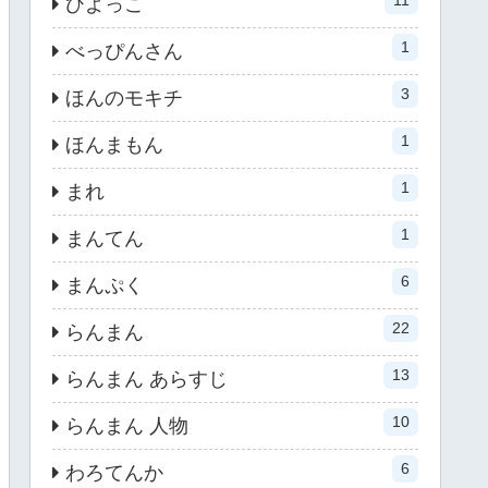
ひよっこ
1
べっぴんさん
3
ほんのモキチ
1
ほんまもん
1
まれ
1
まんてん
6
まんぷく
22
らんまん
13
らんまん あらすじ
10
らんまん 人物
6
わろてんか