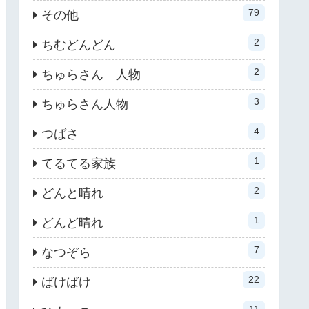
79
その他
2
ちむどんどん
2
ちゅらさん 人物
3
ちゅらさん人物
4
つばさ
1
てるてる家族
2
どんと晴れ
1
どんど晴れ
7
なつぞら
22
ばけばけ
11