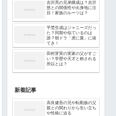
吉沢亮の兄弟構成は？吉沢
悠との関係性や出身地に注
目！家族のルーツは？
平埜生成はジャニーズだっ
た？同期や似ているのは
誰？朝ドラ「虎に翼」に抜
てき！
田村芽実の実家の父がすご
い？学歴や天才と称される
所以とは？
新着記事
高良健吾の兄や転勤族の父
親との関わりから生い立ち
や性格に迫る