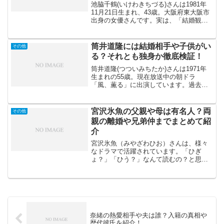
池脇千鶴(いけわきちづる)さんは1981年
11月21日生まれ、43歳。大阪府東大阪市
出身の女優さんです。実は、「結婚観や
人生観が潔くて、かっこいい」。映画や
ドラマ、舞台など幅広く活躍し続ける演
技派女優さんです。2025年度後期NHK連
筒井道隆には結婚相手や子供がい
その他
続テレ...
る？それとも独身か徹底検証！
筒井道隆(つついみちたか)さんは1971年
生まれの55歳。現在放送中の朝ドラ
「風、薫る」に出演しています。過去に
は2000年放送の朝ドラ「私の青空」にも
出演していました。他にも、2026年4月8
日から放送中のドラマ「ボーダレス～広
宮沢氷魚の父親や母は有名人？両
その他
域移動捜査...
親の離婚や兄弟仲までまとめて紹
介
宮沢氷魚（みやざわひお）さんは、様々
なドラマで活躍されています。「ひぎ
ょ？」「ひう？」なんて読むの？と思う
人も多いのではないでしょうか。宮沢氷
魚さんは、朝ドラ「エール」「ちむどん
どん」に出演していました。「エール」
ではロカビリー歌手の霧島ア...
奈緒の熱愛相手や夫は誰？入籍の真相や
歴代彼氏を紹介！