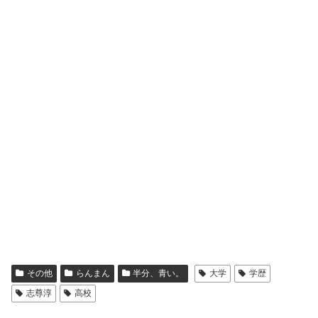
その他
らんまん
半分、青い。
大学
学歴
志尊淳
高校