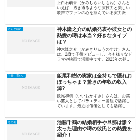
上白石萌音（かみしらいしもね）さんと
いえば、透き通るような演技力と美しい
歌声でファンの心を掴んでいる実力派女
優です。しかし、恋愛面に関してはベー
ルに包まれた部分が多く、プライベート
は謎めいています。最近では、ネット上
神木隆之介の結婚発表や彼女との
どんと晴れ
で上白石萌音さんと旧ジャ...
熱愛の噂は本当？好きなタイプ
は？
神木隆之介（かみきりゅうのすけ）さん
は、2歳で子役デビューし、今も様々なド
ラマや映画で活躍中です。2023年の朝ド
ラ「らんまん」では槙野万太郎役で主人
公を演じました。中学生の時出演した
「どんと晴れ」では主人公の弟役でした
飯尾和樹の実家は金持ちで隠れお
半分、青い。
今回は、神木隆之介さ...
ぼっちゃま？驚きの年収の収入
源?
飯尾和樹（いいおかずき）さんは、お笑
い芸人としてバラエティー番組で活躍し
ています。最近は俳優としても活躍して
いて、ドラマや映画にも出演していま
す。3月30日からスタートする朝ドラ
「風、薫る」にも出演予定で、柴田万作
池脇千鶴の結婚相手や旦那は誰？
その他
役です。以前も一話だけでし...
太った理由や噂の彼氏との熱愛を
紹介！