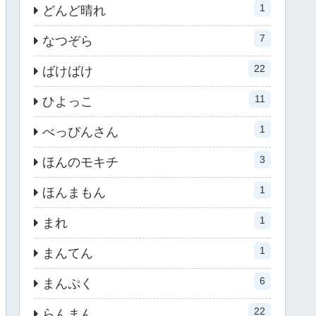
1
どんど晴れ
7
なつぞら
22
ばけばけ
11
ひよっこ
1
べっぴんさん
3
ほんのモキチ
1
ほんまもん
1
まれ
1
まんてん
6
まんぷく
22
らんまん