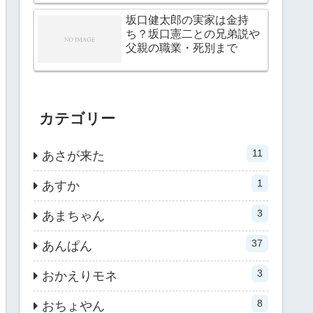
坂口健太郎の実家は金持
ち？坂口憲二との兄弟説や
父親の職業・死別まで
カテゴリー
11
あさが来た
1
あすか
3
あまちゃん
37
あんぱん
3
おかえりモネ
8
おちょやん