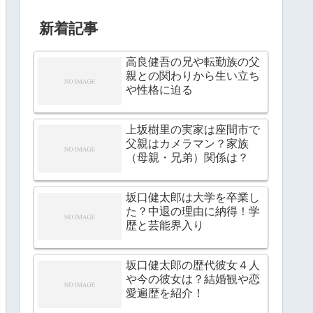
新着記事
高良健吾の兄や転勤族の父
親との関わりから生い立ち
や性格に迫る
上坂樹里の実家は座間市で
父親はカメラマン？家族
（母親・兄弟）関係は？
坂口健太郎は大学を卒業し
た？中退の理由に納得！学
歴と芸能界入り
坂口健太郎の歴代彼女４人
や今の彼女は？結婚観や恋
愛遍歴を紹介！