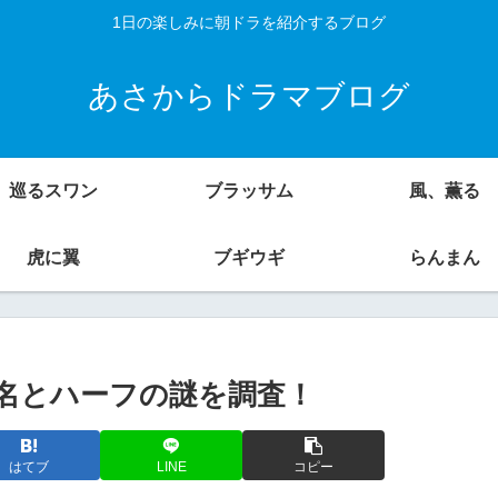
1日の楽しみに朝ドラを紹介するブログ
あさからドラマブログ
巡るスワン
ブラッサム
風、薫る
虎に翼
ブギウギ
らんまん
名とハーフの謎を調査！
はてブ
LINE
コピー