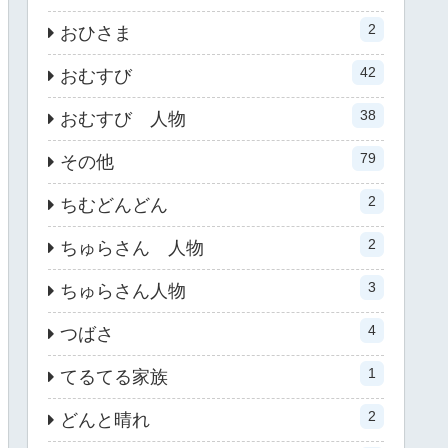
2
おひさま
42
おむすび
38
おむすび 人物
79
その他
2
ちむどんどん
2
ちゅらさん 人物
3
ちゅらさん人物
4
つばさ
1
てるてる家族
2
どんと晴れ