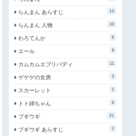
13
らんまん あらすじ
10
らんまん 人物
6
わろてんか
9
エール
11
カムカムエブリバディ
3
ゲゲゲの女房
2
スカーレット
6
トト姉ちゃん
21
ブギウギ
2
ブギウギ あらすじ