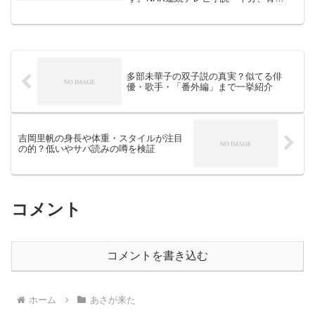
い。』でヒロインの親友「木田原菜生」
役を務め、一気に注目されました。その
後も、話題作に多数出演し、演技力の高
さを魅せてくれて...
多部未華子の双子説の真実？似てる俳
優・歌手・「番外編」まで一挙紹介
吉岡里帆の身長や体重・スタイルが注目
の的？低いやサバ読みの噂を検証
コメント
コメントを書き込む
ホーム
あさが来た