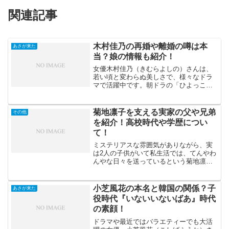
関連記事
木村佳乃の再婚や離婚の噂は本
あさが来た
当？娘の情報も紹介！
女優木村佳乃（きむらよしの）さんは、
若い頃と変わらぬ美しさで、様々なドラ
マで活躍中です。朝ドラの「ひよっこ」
「あさが来た」「風のはるか」「天花」
と4作品に出演しています。みんなが憧れ
る朝ドラに4回も出演しているのは、さす
菊地凛子を支える実家の父や兄弟
その他
がですね。特に「ひよ...
を紹介！高校時代や学歴につい
て！
ミステリアスな雰囲気がありながら、実
は2人の子供がいて私生活では、てんやわ
んやな日々を送っているという菊地凛子
（きくちりんこ）さんの情報を集めてみ
ました！前期の朝ドラ「ブギウギ」で茨
田りつ子役を演じた際に大きな反響があ
小芝風花の本名と韓国の関係？子
あさが来た
りましたが、今回の朝ド...
役時代『いないいないばあ』時代
の素顔！
ドラマや最近ではバラエティーでも大活