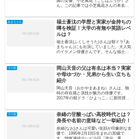
躍の女優、小芝風花（こしばふうか）さ
ん。この記事では小芝風花さんの本名や
子役時代についてご紹介します。小芝風
花さんは韓国出身との噂がありますが、
それは本当なのかも詳しくお伝えしま
福士蒼汰の学歴と実家が金持ちの
あまちゃん
す。とても可愛らしい小芝風...
噂を検証！大学の有無や英語レベ
ルは？
福士蒼汰(ふくしそうた)さんは朝ドラ｢あ
まちゃん｣にも出演していました。大人気
のイケメン俳優さんです。そんな福士蒼
汰さんの学歴や大学は出ているのか気に
なりますよね。また、英語レベルについ
ても調べてみたいと思います。そして、
岡山天音の父は有名は本当？実家
その他
実家が金持ちという...
や母ゆづか・兄弟から生い立ちも
紹介
岡山天音（おかやまあまね）さんは、独
特の存在感と演技が魅力の俳優です。
2017年の朝ドラ「ひよっこ」に新田啓輔
役で出演していました。朝ドラへの出演
は夢であり、憧れだったそうです。朝ド
ラは幅広い世代に愛されていることもあ
奈緒の甘酸っぱい高校時代とは？
その他
り、出演を目標にしてい...
身長や名前の意味など一挙紹介！
奈緒(なお)さんは可愛い笑顔が印象的な女
優で、1995年2月10日生まれの30歳で
す。NHK連続テレビ小説『半分、青