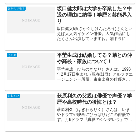
ドラマ、舞台など幅広く活躍し続ける演
技派女優さんです。2025年度後期NHK連
坂口健太郎は大学を卒業した？中
おかえりモネ
続テレ...
退の理由に納得！学歴と芸能界入
り
坂口健太郎(さかぐちけんたろう)さんとい
えば大人気イケメン俳優。人気作品にも
たくさん出演していますね。朝ドラにも
2016年の｢とと姉ちゃん｣、2021年の｢お
かえりモネ｣に出演しています。ほかにも
2026年10月スタート「kiDnap GA...
平埜生成は結婚してる？弟との仲
その他
や高校・家族について！
平埜生成（ひらのきなり）さんは、1993
年2月17日生まれ（現在31歳）アルファエ
ージェンシー所属、東京出身の俳優さん
です。株式会社アルファエージェンシー
（ALPHA AGENCY）は豊川悦司さんや
萩原聖人さん、和久井映見さん、伊藤沙
萩原利久の父親は俳優で声優？学
おむすび
莉さん...
歴や高校時代の後悔とは？
萩原利久（はぎわらりく）さんは、いま
やドラマや映画にひっぱりだこの俳優で
す。月9ドラマ『真夏のシンデレラ』では
臨床研修医の役を演じていました。間宮
祥太朗（まみやしょうたろう）さんと白
濱亜嵐（しらはまあらん）さんの３人が
高校時代からの友人とい...