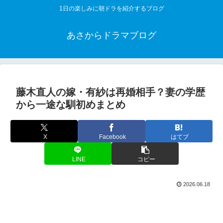
1日の楽しみに朝ドラを紹介するブログ
あさからドラマブログ
藤木直人の嫁・有紗は再婚相手？妻の学歴
から一途な馴初めまとめ
X
Facebook
はてブ
LINE
コピー
2026.06.18