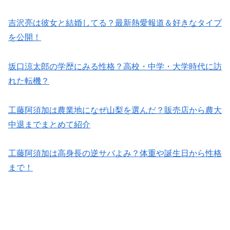
吉沢亮は彼女と結婚してる？最新熱愛報道＆好きなタイプ
を公開！
坂口涼太郎の学歴にみる性格？高校・中学・大学時代に訪
れた転機？
工藤阿須加は農業地になぜ山梨を選んだ？販売店から農大
中退までまとめて紹介
工藤阿須加は高身長の逆サバよみ？体重や誕生日から性格
まで！