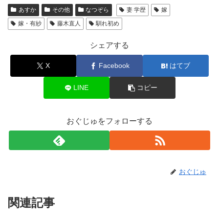
あすか
その他
なつぞら
妻 学歴
嫁
嫁・有紗
藤木直人
馴れ初め
シェアする
X
Facebook
はてブ
LINE
コピー
おぐじゅをフォローする
おぐじゅ
関連記事