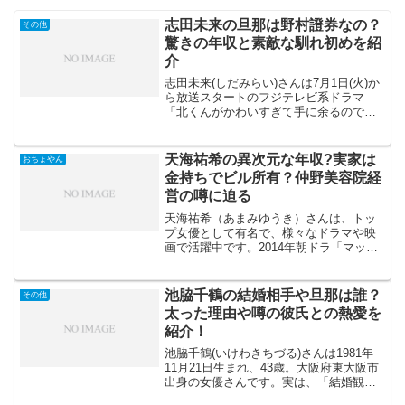
志田未来の旦那は野村證券なの？
その他
驚きの年収と素敵な馴れ初めを紹
介
志田未来(しだみらい)さんは7月1日(火)か
ら放送スタートのフジテレビ系ドラマ
「北くんがかわいすぎて手に余るので、3
人でシェアすることにしました。」に出
演しています。公式インスタグラムで
は、私生活を中心に自然な、かわいらし
天海祐希の異次元な年収?実家は
おちょやん
い姿をいつも見せて...
金持ちでビル所有？仲野美容院経
営の噂に迫る
天海祐希（あまみゆうき）さんは、トッ
プ女優として有名で、様々なドラマや映
画で活躍中です。2014年朝ドラ「マッサ
ン」では最終週に川上一恵役で、2020年
「おちょやん」には人気女優としてポス
ターのみで出演しました。どちらの作品
池脇千鶴の結婚相手や旦那は誰？
その他
も主演の俳優さん...
太った理由や噂の彼氏との熱愛を
紹介！
池脇千鶴(いけわきちづる)さんは1981年
11月21日生まれ、43歳。大阪府東大阪市
出身の女優さんです。実は、「結婚観や
人生観が潔くて、かっこいい」。映画や