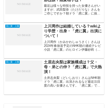
最近は様々な特技を持った女優さんがい
ますが、武田梨奈（たけだりな）さんを
ご存じですか？朝ドラ「虎に翼」に抜て
きされ、6/24からの週に登場しました
が、強烈なキャラクターの役を演じてい
ます。印象深い登場のされ方をしました
上川周作は結婚している？wikiよ
寅に翼 人物
よね。武田梨奈さんにつ...
り学歴・出身・「虎に翼」出演に
ついて！
上川周作（かみかわしゅうさく）さんは
2024年春放送予定のNHK朝の連続テレビ
小説「虎に翼」のヒロイン伊藤紗莉（い
とうさり）が演じる猪爪寅子（いのつめ
ともこ）の兄役に抜てきされました。ま
た、2023年12月8日公開の水上恒司さん
土居志央梨は家族構成は？父・
寅に翼 人物
と福原遥さん...
母・弟との仲？「虎に翼」で大熱
演！
土井志央梨（どいしおり）さんはNHK朝
ドラ「虎に翼」出演されるなど最近注目
度の高い女優さんです。「虎に翼」で
は、伊藤沙莉（いとうさいり）さん演じ
る主人公猪爪寅子の同級生「山田よね
役」に抜てきされました。土井志央梨さ
んはどんな方なのでしょうか...