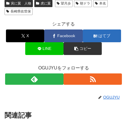
寅に翼 人物
虎に翼
望月歩
朝ドラ
本名
長崎県佐世保
シェアする
X
Facebook
はてブ
LINE
コピー
OGUJYUをフォローする
OGUJYU
関連記事