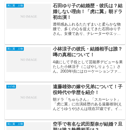
石田ゆり子の結婚歴・彼氏は？結
寅に翼 人物
婚しない理由！「虎に翼」朝ドラ
初出演！
透明感あふれるたたずまいと柔らかな物
腰で、多くの心を捉えてきた石田ゆり子
さん。女優であり、ナレーターやエッセ
イストとしても有名な彼女の存在感は、
年齢を重ねても今なお輝きを増すばかり
で話題です。そこで、彼女の結婚歴、恋
小林涼子の彼氏・結婚相手は誰？
寅に翼 人物
多き噂、結婚しない理由、...
噂の真相について！
4歳にして子役として芸能界デビューを果
たした小林涼子（こばやしりょうこ）さ
ん。2003年頃にはローケーションファッ
ション雑誌「二コラ」の専属モデルを務
めていました。数多くのドラマでも活躍
を見せ、テレビに出るたびに「顔小っ
遠藤雄弥の嫁や兄弟について！子
その他
さ！」と言ってしまう...
役時代や学歴を紹介！
朝ドラ「ちゅらさん」「スカーレット」
「虎に翼」に出演経歴のある遠藤雄弥(え
んどうゆうや)さんは現在37歳です。イケ
メンで渋い雰囲気ですが、どこか人が良
さそうな感じがする俳優さんです。2021
年の映画「ONODA」では小野田寛郎(お
空手で有名な武田梨奈が結婚？旦
寅に翼 人物
のだひろお...
那は誰？熱愛相手は？