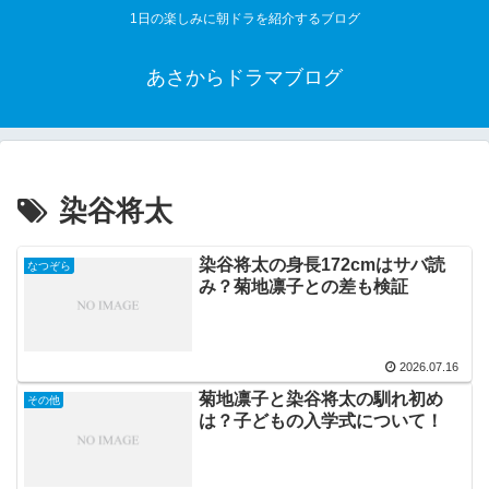
1日の楽しみに朝ドラを紹介するブログ
あさからドラマブログ
染谷将太
染谷将太の身長172cmはサバ読
なつぞら
み？菊地凛子との差も検証
2026.07.16
菊地凛子と染谷将太の馴れ初め
その他
は？子どもの入学式について！