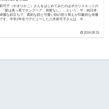
莉可子（やぎりかこ）さんをはじめてみたのはポカリスエットの
。「髪は真っ黒でロングヘア、前髪なし。」という、ザ・純日本
綺麗な顔立ちで、真剣な顔と可愛い顔の切り替えが印象的な俳優
です。中学2年生でデビューした八木莉可子さんは、今...
2024.08.31