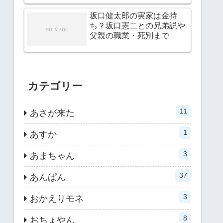
坂口健太郎の実家は金持
ち？坂口憲二との兄弟説や
父親の職業・死別まで
カテゴリー
11
あさが来た
1
あすか
3
あまちゃん
37
あんぱん
3
おかえりモネ
8
おちょやん