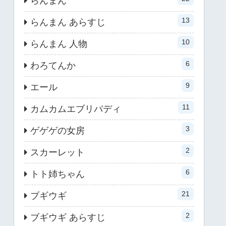
らんまん
13
らんまん あらすじ
10
らんまん 人物
6
わろてんか
9
エール
11
カムカムエブリバディ
3
ゲゲゲの女房
2
スカーレット
6
トト姉ちゃん
21
ブギウギ
2
ブギウギ あらすじ