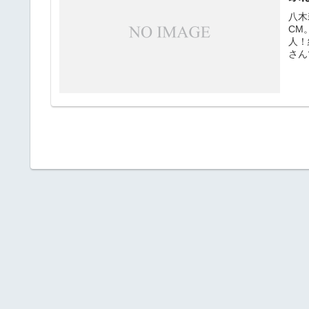
八木
CM
人！
さん