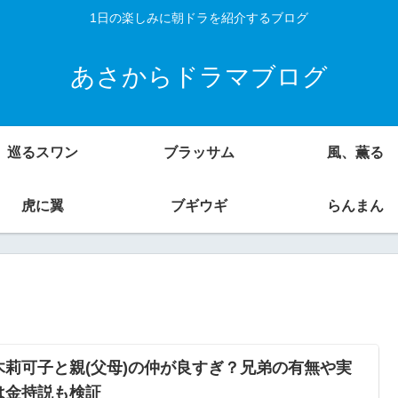
1日の楽しみに朝ドラを紹介するブログ
あさからドラマブログ
巡るスワン
ブラッサム
風、薫る
虎に翼
ブギウギ
らんまん
木莉可子と親(父母)の仲が良すぎ？兄弟の有無や実
は金持説も検証