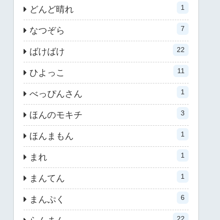
1
どんど晴れ
7
なつぞら
22
ばけばけ
11
ひよっこ
1
べっぴんさん
3
ほんのモキチ
1
ほんまもん
1
まれ
1
まんてん
6
まんぷく
22