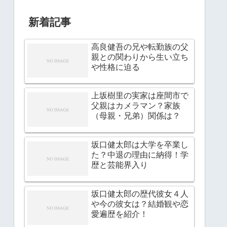
新着記事
高良健吾の兄や転勤族の父
親との関わりから生い立ち
や性格に迫る
上坂樹里の実家は座間市で
父親はカメラマン？家族
（母親・兄弟）関係は？
坂口健太郎は大学を卒業し
た？中退の理由に納得！学
歴と芸能界入り
坂口健太郎の歴代彼女４人
や今の彼女は？結婚観や恋
愛遍歴を紹介！