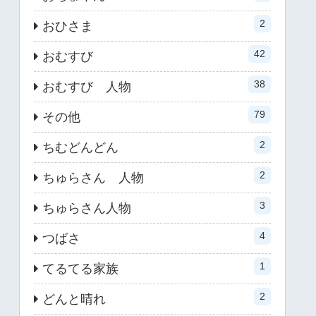
2
おひさま
42
おむすび
38
おむすび 人物
79
その他
2
ちむどんどん
2
ちゅらさん 人物
3
ちゅらさん人物
4
つばさ
1
てるてる家族
2
どんと晴れ