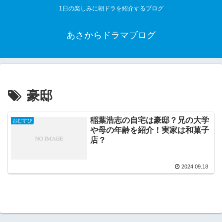
1日の楽しみに朝ドラを紹介するブログ
あさからドラマブログ
豪邸
稲葉浩志の自宅は豪邸？兄の大学
おむすび
や母の年齢を紹介！実家は和菓子
店？
2024.09.18