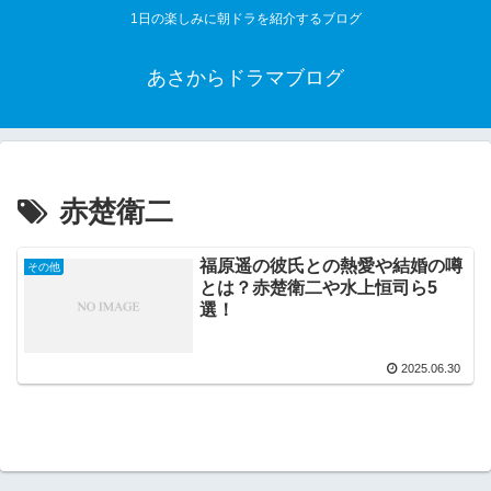
1日の楽しみに朝ドラを紹介するブログ
あさからドラマブログ
赤楚衛二
福原遥の彼氏との熱愛や結婚の噂
その他
とは？赤楚衛二や水上恒司ら5
選！
2025.06.30