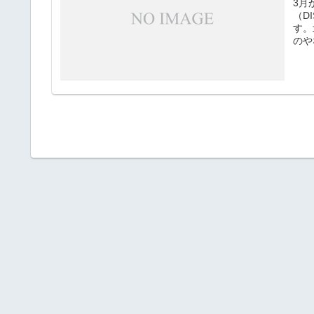
3月
（D
す。
のや