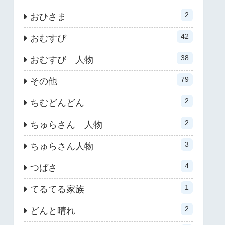
2
おひさま
42
おむすび
38
おむすび 人物
79
その他
2
ちむどんどん
2
ちゅらさん 人物
3
ちゅらさん人物
4
つばさ
1
てるてる家族
2
どんと晴れ