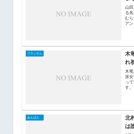
山田
る名
むら
アン
木
ブラッサム
れ
木竜
派女
って
す。
北
あんぱん
は