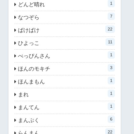
1
どんど晴れ
7
なつぞら
22
ばけばけ
11
ひよっこ
1
べっぴんさん
3
ほんのモキチ
1
ほんまもん
1
まれ
1
まんてん
6
まんぷく
22
らんまん