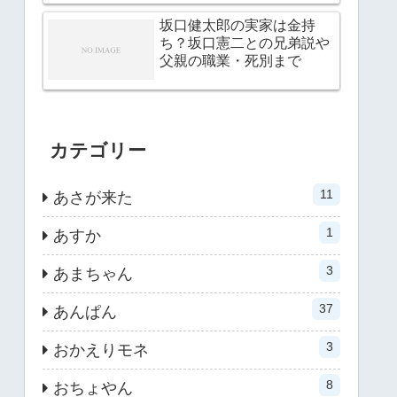
坂口健太郎の実家は金持
ち？坂口憲二との兄弟説や
父親の職業・死別まで
カテゴリー
11
あさが来た
1
あすか
3
あまちゃん
37
あんぱん
3
おかえりモネ
8
おちょやん