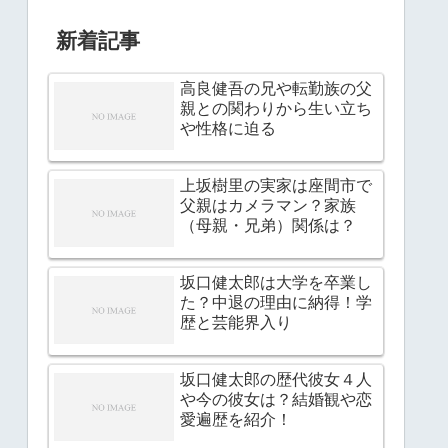
新着記事
高良健吾の兄や転勤族の父
親との関わりから生い立ち
や性格に迫る
上坂樹里の実家は座間市で
父親はカメラマン？家族
（母親・兄弟）関係は？
坂口健太郎は大学を卒業し
た？中退の理由に納得！学
歴と芸能界入り
坂口健太郎の歴代彼女４人
や今の彼女は？結婚観や恋
愛遍歴を紹介！