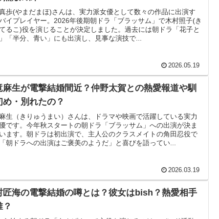
真歩(やまだまほ)さんは、実力派女優として数々の作品に出演す
バイプレイヤー。2026年後期朝ドラ「ブラッサム」で木村照子(き
てるこ)役を演じることが決定しました。過去には朝ドラ「花子と
」「半分、青い」にも出演し、見事な演技で...
2026.05.19
竜麻生が電撃結婚間近？仲野太賀との熱愛報道や馴
初め・別れたの？
麻生（きりゅうまい）さんは、ドラマや映画で活躍している実力
優です。今年秋スタートの朝ドラ「ブラッサム」への出演が決ま
います。朝ドラは初出演で、主人公のクラスメイトの角田忍役で
「朝ドラへの出演はご褒美のようだ」と喜びを語ってい...
2026.03.19
村匠海の電撃結婚の噂とは？彼女はbish？熱愛相手
誰？