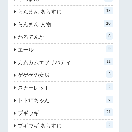
13
らんまん あらすじ
10
らんまん 人物
6
わろてんか
9
エール
11
カムカムエブリバディ
3
ゲゲゲの女房
2
スカーレット
6
トト姉ちゃん
21
ブギウギ
2
ブギウギ あらすじ