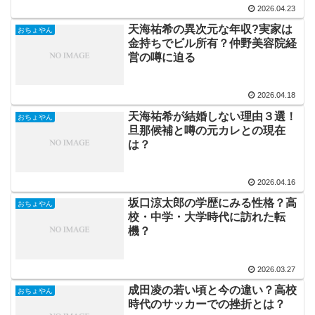
2026.04.23
天海祐希の異次元な年収?実家は
おちょやん
金持ちでビル所有？仲野美容院経
営の噂に迫る
2026.04.18
天海祐希が結婚しない理由３選！
おちょやん
旦那候補と噂の元カレとの現在
は？
2026.04.16
坂口涼太郎の学歴にみる性格？高
おちょやん
校・中学・大学時代に訪れた転
機？
2026.03.27
成田凌の若い頃と今の違い？高校
おちょやん
時代のサッカーでの挫折とは？