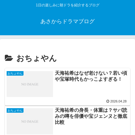
1日の楽しみに朝ドラを紹介するブログ
あさからドラマブログ
おちょやん
天海祐希はなぜ老けない？若い頃
おちょやん
や宝塚時代もかっこよすぎる！
2026.04.28
天海祐希の身長・体重は？サバ読
おちょやん
みの噂を俳優や宝ジェンヌと徹底
比較