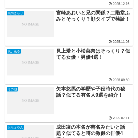
2025.12.16
宮崎あおいと兄の関係？二階堂ふ
純情きらり
みとそっくり？顔タイプで検証！
2025.11.03
見上愛と小松菜奈はそっくり？似
風、薫る
てる女優・男優4選！
2025.09.30
矢本悠馬の学歴や子役時代の秘
その他
話？似てる有名人9選を紹介！
2025.07.11
成田凌の本名が芸名みたいと話
おちょやん
題？似てると噂の激似の俳優4