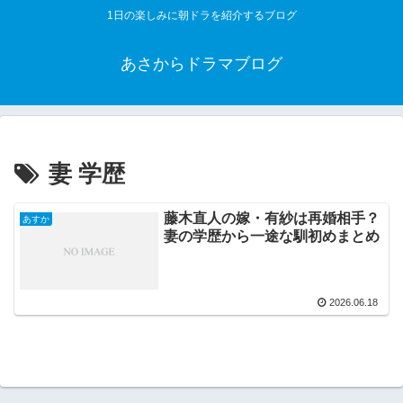
1日の楽しみに朝ドラを紹介するブログ
あさからドラマブログ
妻 学歴
藤木直人の嫁・有紗は再婚相手？
あすか
妻の学歴から一途な馴初めまとめ
2026.06.18