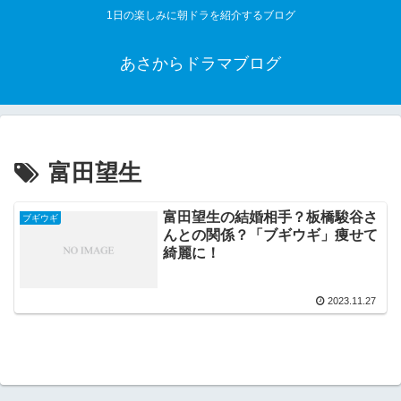
1日の楽しみに朝ドラを紹介するブログ
あさからドラマブログ
富田望生
富田望生の結婚相手？板橋駿谷さ
ブギウギ
んとの関係？「ブギウギ」痩せて
綺麗に！
2023.11.27