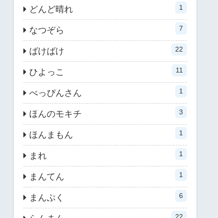
1
どんど晴れ
7
なつぞら
22
ばけばけ
11
ひよっこ
1
べっぴんさん
3
ほんのモキチ
1
ほんまもん
1
まれ
1
まんてん
6
まんぷく
22