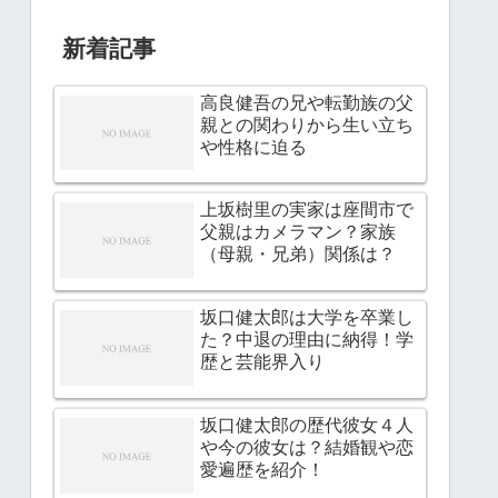
新着記事
高良健吾の兄や転勤族の父
親との関わりから生い立ち
や性格に迫る
上坂樹里の実家は座間市で
父親はカメラマン？家族
（母親・兄弟）関係は？
坂口健太郎は大学を卒業し
た？中退の理由に納得！学
歴と芸能界入り
坂口健太郎の歴代彼女４人
や今の彼女は？結婚観や恋
愛遍歴を紹介！