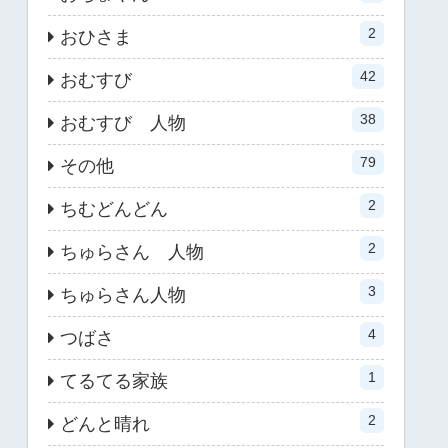
2
おひさま
42
おむすび
38
おむすび 人物
79
その他
2
ちむどんどん
2
ちゅらさん 人物
3
ちゅらさん人物
4
つばさ
1
てるてる家族
2
どんと晴れ