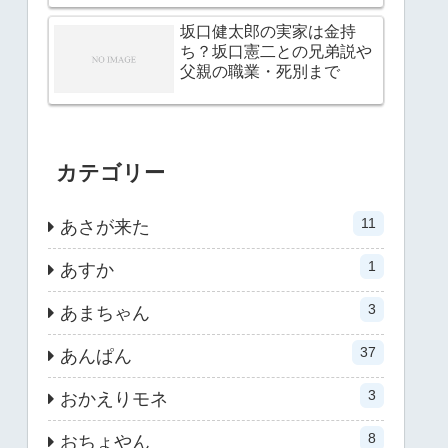
坂口健太郎の実家は金持
ち？坂口憲二との兄弟説や
父親の職業・死別まで
カテゴリー
11
あさが来た
1
あすか
3
あまちゃん
37
あんぱん
3
おかえりモネ
8
おちょやん