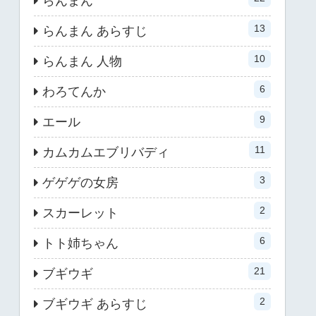
らんまん
13
らんまん あらすじ
10
らんまん 人物
6
わろてんか
9
エール
11
カムカムエブリバディ
3
ゲゲゲの女房
2
スカーレット
6
トト姉ちゃん
21
ブギウギ
2
ブギウギ あらすじ