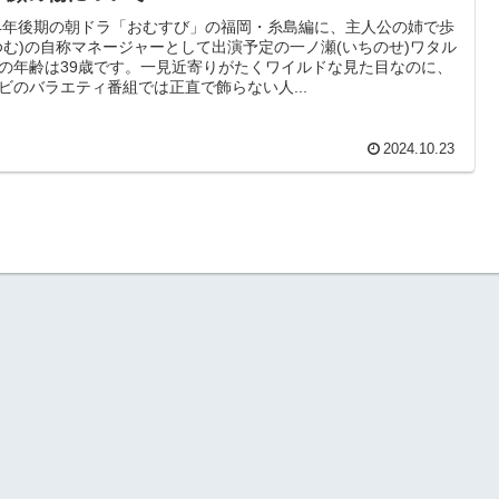
24年後期の朝ドラ「おむすび」の福岡・糸島編に、主人公の姉で歩
ゆむ)の自称マネージャーとして出演予定の一ノ瀬(いちのせ)ワタル
の年齢は39歳です。一見近寄りがたくワイルドな見た目なのに、
ビのバラエティ番組では正直で飾らない人...
2024.10.23