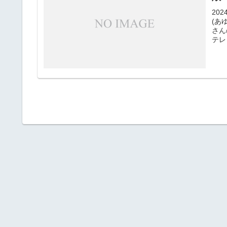
20
(あ
さん
テレ