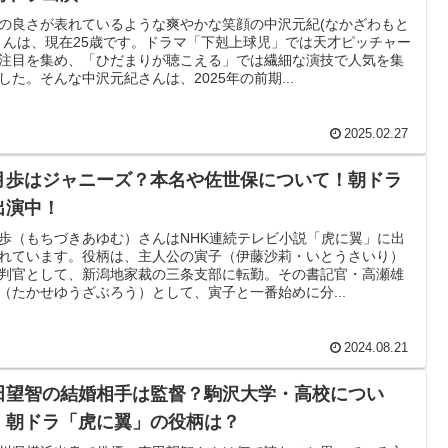
の良さが表れているような爽やかな笑顔の中沢元紀(なかざわもと
さんは、現在25歳です。ドラマ「下剋上球児」では天才ピッチャー
注目を集め、「ひだまりが聴こえる」では繊細な演技で人気を集
した。そんな中沢元紀さんは、2025年の前期...
2025.02.27
月歩はジャニーズ？本名や佐世保について！朝ドラ
出演中！
歩（もちづきあゆむ）さんはNHK連続テレビ小説「虎に翼」に出
れています。役柄は、主人公の寅子（伊藤沙莉・いとうさいり）
判官として、新潟地家裁の三条支部に転勤。その書記官・高瀬雄
（たかせゆうざぶろう）として、寅子と一番始めに分...
2024.08.21
田望智の結婚相手は監督？駒沢大学・高校につい
！朝ドラ「虎に翼」の役柄は？