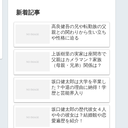
新着記事
高良健吾の兄や転勤族の父
親との関わりから生い立ち
や性格に迫る
上坂樹里の実家は座間市で
父親はカメラマン？家族
（母親・兄弟）関係は？
坂口健太郎は大学を卒業し
た？中退の理由に納得！学
歴と芸能界入り
坂口健太郎の歴代彼女４人
や今の彼女は？結婚観や恋
愛遍歴を紹介！