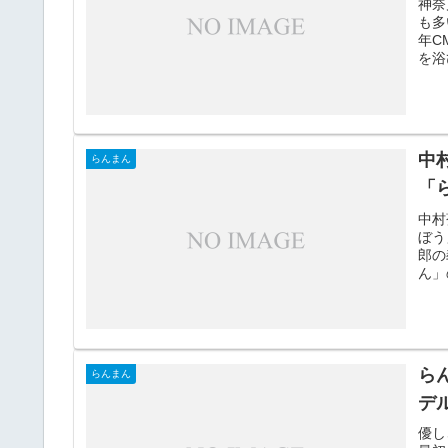
神奈
も多
年C
を浴
中
らんまん
「
中村
ぼう
郎の
ん」
ら
らんまん
デ
優し