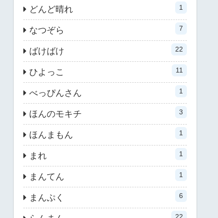
1
どんど晴れ
7
なつぞら
22
ばけばけ
11
ひよっこ
1
べっぴんさん
3
ほんのモキチ
1
ほんまもん
1
まれ
1
まんてん
6
まんぷく
22