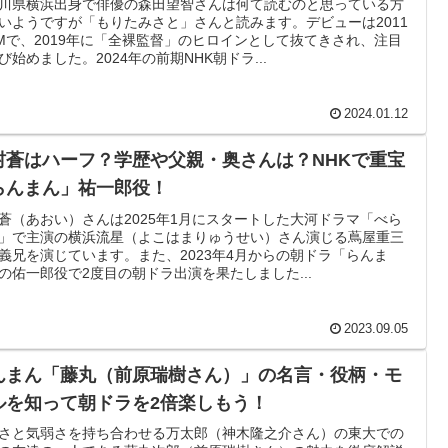
川県横浜出身で俳優の森田望智さんは何て読むのと思っている方
いようですが「もりたみさと」さんと読みます。デビューは2011
Mで、2019年に「全裸監督」のヒロインとして抜てきされ、注目
び始めました。2024年の前期NHK朝ドラ...
2024.01.12
村蒼はハーフ？学歴や父親・奥さんは？NHKで重宝
らんまん」祐一郎役！
蒼（あおい）さんは2025年1月にスタートした大河ドラマ「べら
」で主演の横浜流星（よこはまりゅうせい）さん演じる蔦屋重三
義兄を演じています。また、2023年4月からの朝ドラ「らんま
の佑一郎役で2度目の朝ドラ出演を果たしました...
2023.09.05
んまん「藤丸（前原瑞樹さん）」の名言・役柄・モ
ルを知って朝ドラを2倍楽しもう！
さと気弱さを持ち合わせる万太郎（神木隆之介さん）の東大での