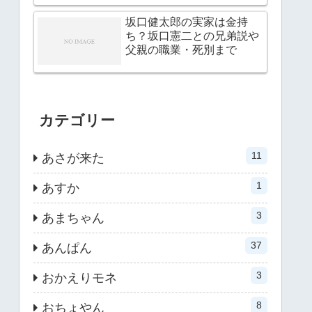
坂口健太郎の実家は金持
ち？坂口憲二との兄弟説や
父親の職業・死別まで
カテゴリー
11
あさが来た
1
あすか
3
あまちゃん
37
あんぱん
3
おかえりモネ
8
おちょやん