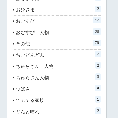
2
おひさま
42
おむすび
38
おむすび 人物
79
その他
2
ちむどんどん
2
ちゅらさん 人物
3
ちゅらさん人物
4
つばさ
1
てるてる家族
2
どんと晴れ