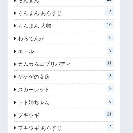
らんまん
13
らんまん あらすじ
10
らんまん 人物
6
わろてんか
9
エール
11
カムカムエブリバディ
3
ゲゲゲの女房
2
スカーレット
6
トト姉ちゃん
21
ブギウギ
2
ブギウギ あらすじ