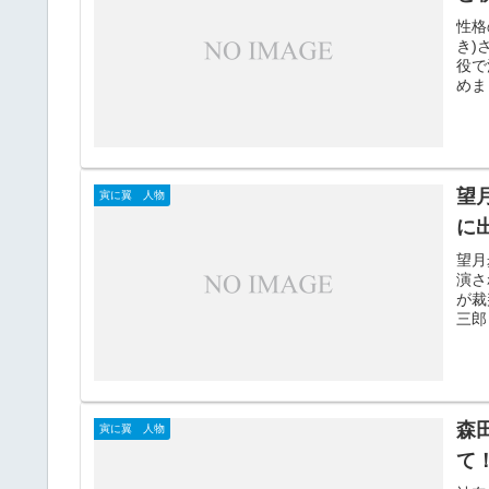
性格
き)
役で
めま
望
寅に翼 人物
に
望月
演さ
が裁
三郎
森
寅に翼 人物
て