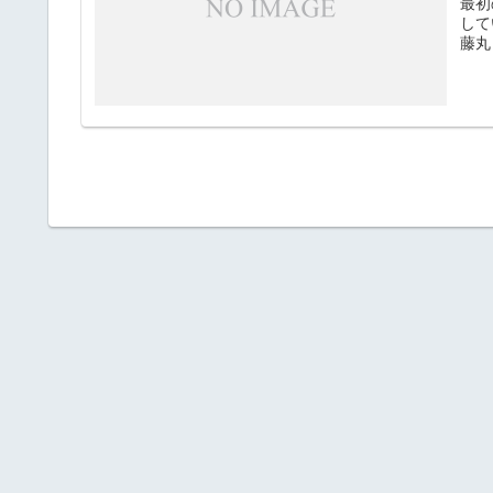
最初
して
藤丸